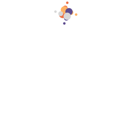
sorpréndete!
0412-3255268
Lo Que Te Mostramos
Explora
Guau
guaupetsvzla
🌐 Primera plataforma digital para cuidar de tu mascota
🇻🇪
💜 Membresía Guau: Salud + Servicios + Comunidad
🐶🐱Activa tu Guau👇🏽